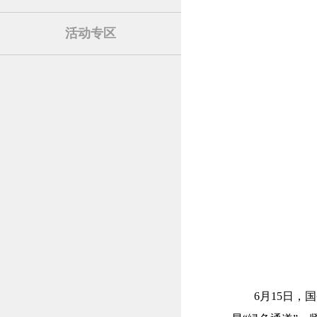
活动专区
6月15日