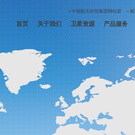
＞中国航天科技集团网站群
＞邮
首页
关于我们
卫星资源
产品服务