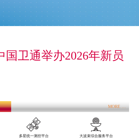
国卫通举办2026年新员
MORE …
多星统一测控平台
大波束综合服务平台