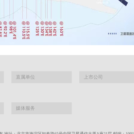
直属单位
上市公司
媒体服务
地址：北京市海淀区知春路65号中国卫星通信大厦A座21层 邮编：1001