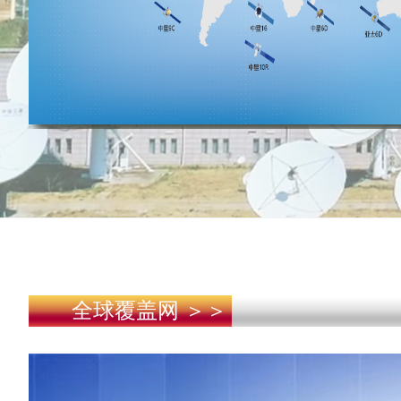
全球覆盖网 ＞＞