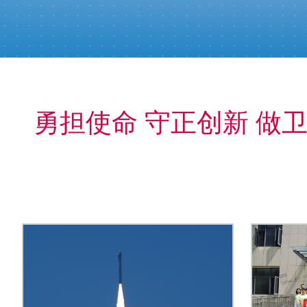
勇担使命 守正创新 做