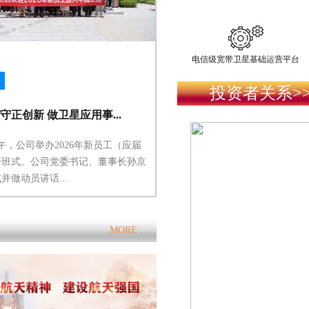
电信级宽带卫星基础运营平台
投资者关系>
守正创新 做卫星应用事...
上午，公司举办2026年新员工（应届
开班式。公司党委书记、董事长孙京
并做动员讲话...
MORE …