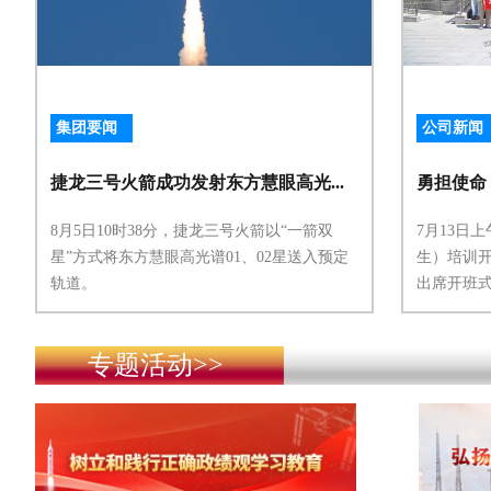
集团要闻
公司新闻
捷龙三号火箭成功发射东方慧眼高光...
勇担使命 
8月5日10时38分，捷龙三号火箭以“一箭双
7月13日
星”方式将东方慧眼高光谱01、02星送入预定
生）培训
轨道。
出席开班式
专题活动>>