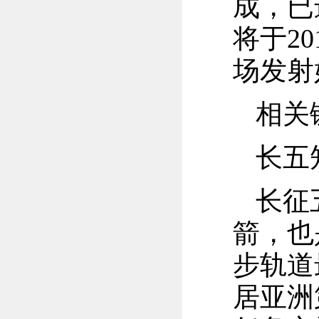
成，已
将于2
场发射
相关
长五
长征
箭，也
步轨道
居亚洲