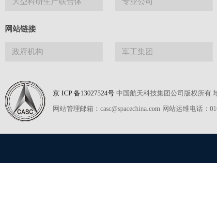
大型科研生产联合体
专业公司
网站链接
政府机构
军工集团
京 ICP 备13027524号
中国航天科技集团公司版权所有 地址
网站管理邮箱：casc@spacechina.com 网站运维电话：01