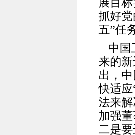
展目标
抓好党
五”任
中国
来的新
出，中
快适应
法来解
加强董
二是要