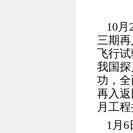
10
三期再
飞行试
我国探
功，全
再入返
月工程
1月