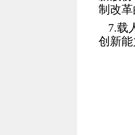
制改革
7.
创新能