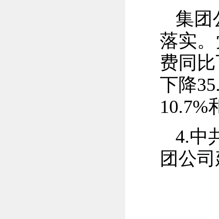
集团
落实。
费同比
下降3
10.7%
4.
团公司