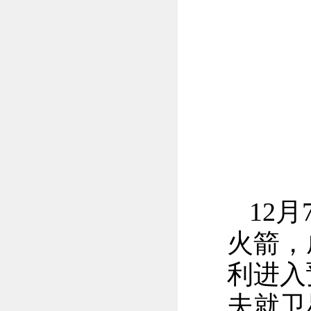
12
火箭，
利进入
夫就卫