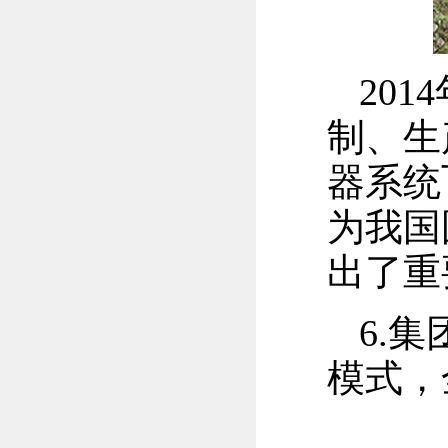
20
制、生
器系统
为我国
出了重
6.
模式，