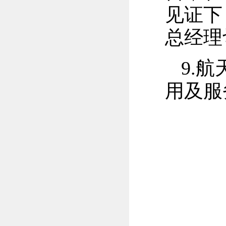
见证下
总经理
9.
用及服