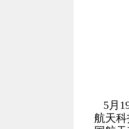
5月
航天科