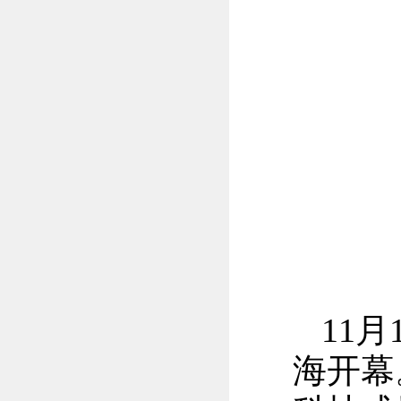
11
海开幕