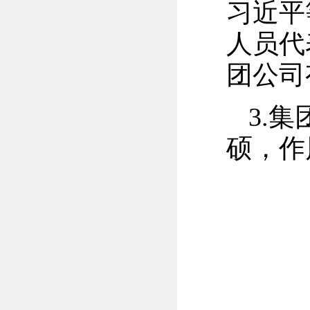
习近平
人员代
团公司
3.
硕，作