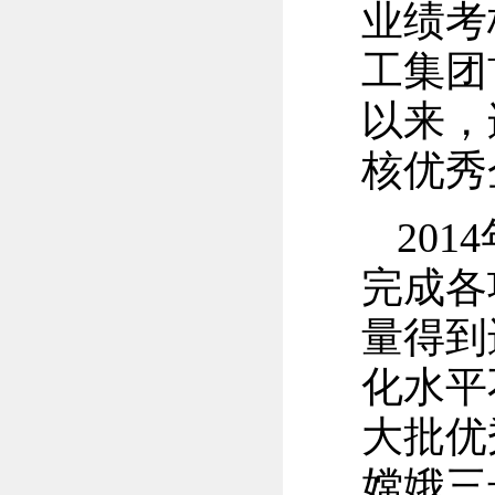
业绩考
工集团
以来，
核优秀
20
完成各
量得到
化水平
大批优
嫦娥三