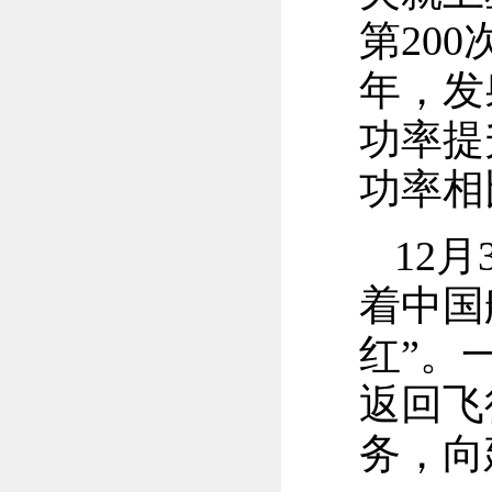
第20
年，发
功率提
功率相
12
着中国
红”。
返回飞
务，向