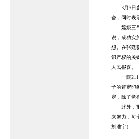
3月5
奋，同时表
嫦娥三
说，成功实
想。在张廷
识产权的关
人民报喜。
一院2
予的肯定印
定，除了觉
此外，
来努力，每
刘淮宇）