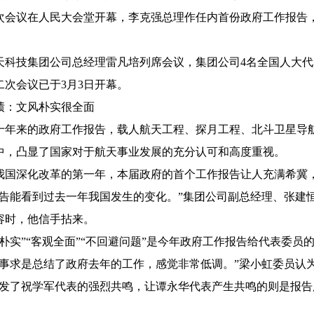
次会议在人民大会堂开幕，李克强总理作任内首份政府工作报告
。
天科技集团公司总经理雷凡培列席会议，集团公司4名全国人大代
二次会议已于3月3日开幕。
绩：文风朴实很全面
十年来的政府工作报告，载人航天工程、探月工程、北斗卫星导
中，凸显了国家对于航天事业发展的充分认可和高度重视。
我国深化改革的第一年，本届政府的首个工作报告让人充满希冀
报告能看到过去一年我国发生的变化。”集团公司副总经理、张建
容时，他信手拈来。
很朴实”“客观全面”“不回避问题”是今年政府工作报告给代表委员
实事求是总结了政府去年的工作，感觉非常低调。”梁小虹委员认
引发了祝学军代表的强烈共鸣，让谭永华代表产生共鸣的则是报告