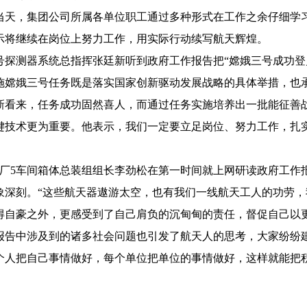
日当天，集团公司所属各单位职工通过多种形式在工作之余仔细学
示将继续在岗位上努力工作，用实际行动续写航天辉煌。
号探测器系统总指挥张廷新听到政府工作报告把“嫦娥三号成功登
施嫦娥三号任务既是落实国家创新驱动发展战略的具体举措，也
新看来，任务成功固然喜人，而通过任务实施培养出一批能征善
键技术更为重要。他表示，我们一定要立足岗位、努力工作，扎
11厂5车间箱体总装组组长李劲松在第一时间就上网研读政府工作
象深刻。“这些航天器遨游太空，也有我们一线航天工人的功劳，
得自豪之外，更感受到了自己肩负的沉甸甸的责任，督促自己以
报告中涉及到的诸多社会问题也引发了航天人的思考，大家纷纷
个人把自己事情做好，每个单位把单位的事情做好，这样就能把积