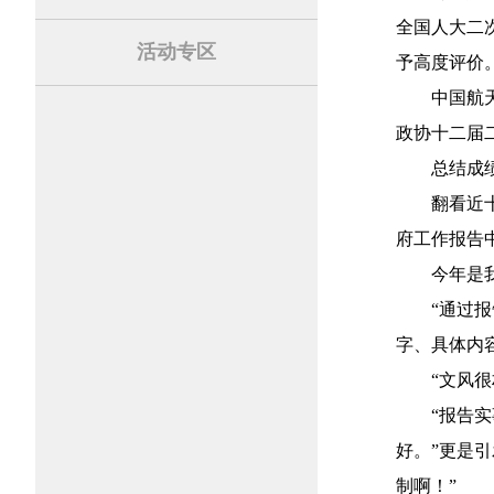
全国人大二
活动专区
予高度评价
中国航
政协十二届
总结成
翻看近
府工作报告
今年是
“通过
字、具体内
“文风
“报告
好。”更是
制啊！”