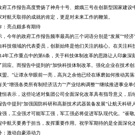
政府工作报告高度赞扬了神舟十号、嫦娥三号在创新型国家建设
家对航天取得的成就的肯定，更是对未来工作的鞭策。
作：亮点颇多有期待
示，今年的政府工作报告频率最高的三个词语分别是“发展”“经济
自科技领域的代表委员，创新始终是他们关注的核心。在关注科
2014年工作重点中的第6条，关于科技体制改革的思路让人印象
了回应。而报告中提到的“加快科技体制改革。强化企业在技术
联盟。”让谭永华眼前一亮，高兴之余他已经在琢磨如何推动其落
有关“增强各类所有制经济活力”“产业结构调整”“继续推进事业单
建恒表示，这些论述对集团公司全面深化改革具有指导意义，后
报告中提到“加强国防科研和高新技术武器装备发展”让航天科研
业强，工业强才可能军工强，军工强必将促进军队现代化。”崔
程中航天要勇于担当，发挥重要作用。祝学军期待的是全面深化
外：激动自豪添动力