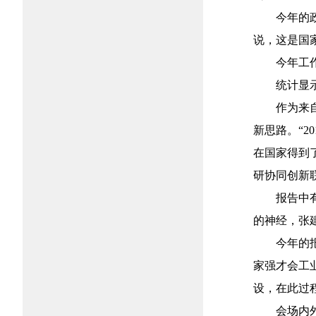
今年的
说，这是国
今年工
统计显
作为来
新思路。“
在国家得到
研协同创新
报告中
的神经，张
今年的
家强才会工
设，在此过
会场内