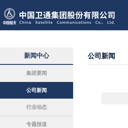
新闻中心
公司新闻
集团要闻
公司新闻
行业动态
专题报道