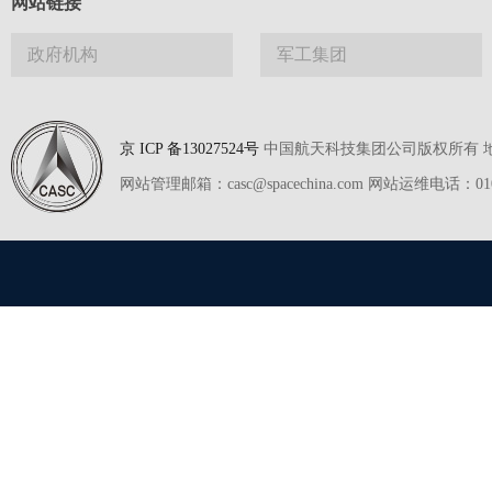
网站链接
政府机构
军工集团
京 ICP 备13027524号
中国航天科技集团公司版权所有 地址
网站管理邮箱：casc@spacechina.com 网站运维电话：01