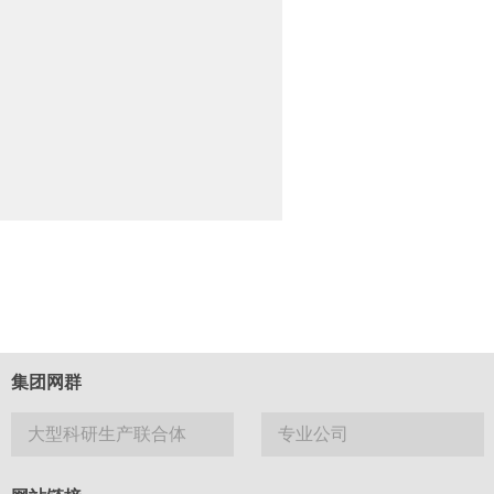
集团网群
大型科研生产联合体
专业公司