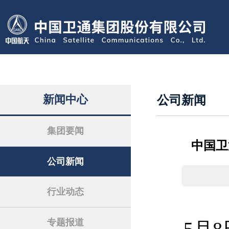
新闻中心
公司新闻
集团要闻
中国卫
公司新闻
行业动态
专题报道