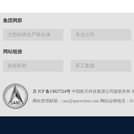
集团网群
大型科研生产联合体
专业公司
网站链接
政府机构
军工集团
京 ICP 备13027524号
中国航天科技集团公司版权所有 地址
网站管理邮箱：casc@spacechina.com 网站运维电话：01