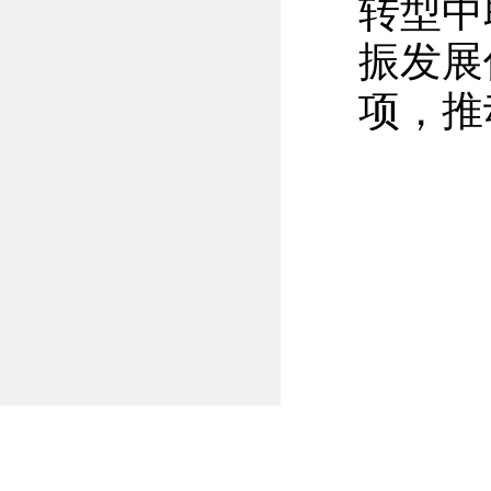
转型中
振发展
项，推