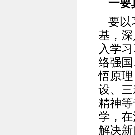
一要
要以
基，深
入学习
络强国
悟原理
设、三
精神等
学，在
解决新