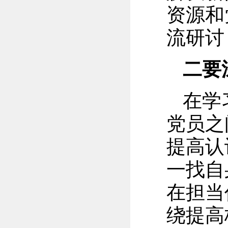
资源和
流研讨
二要
在学
党员之
提高认
一找自
在担当
绕提高