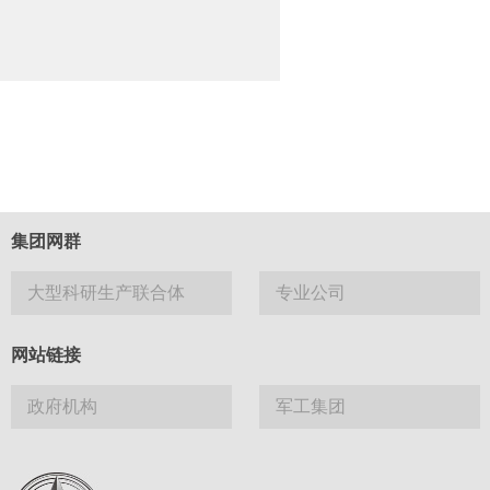
集团网群
大型科研生产联合体
专业公司
网站链接
政府机构
军工集团