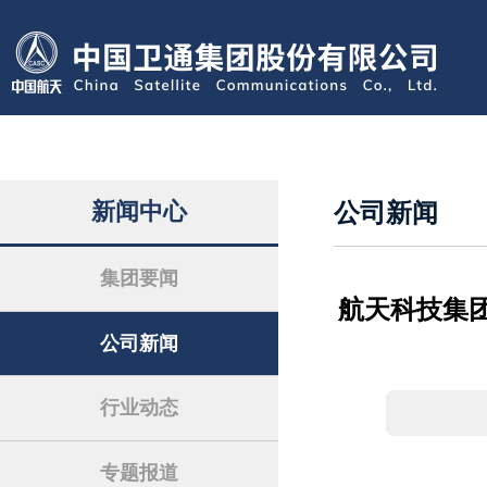
新闻中心
公司新闻
集团要闻
航天科技集
公司新闻
行业动态
专题报道