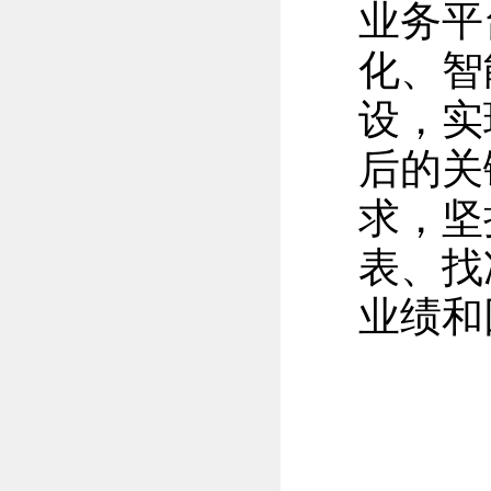
业务平
化、智
设，实
后的关
求，坚
表、找
业绩和