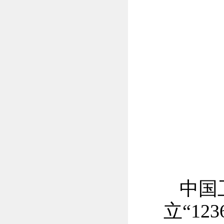
中国
立“1