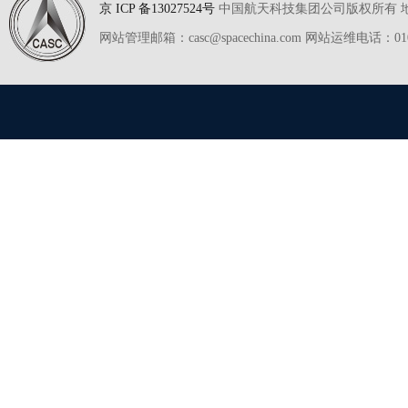
京 ICP 备13027524号
中国航天科技集团公司版权所有 地址
网站管理邮箱：casc@spacechina.com 网站运维电话：01