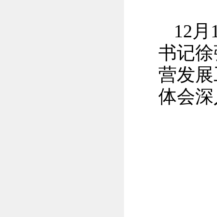
12
书记徐
营发展
体会深