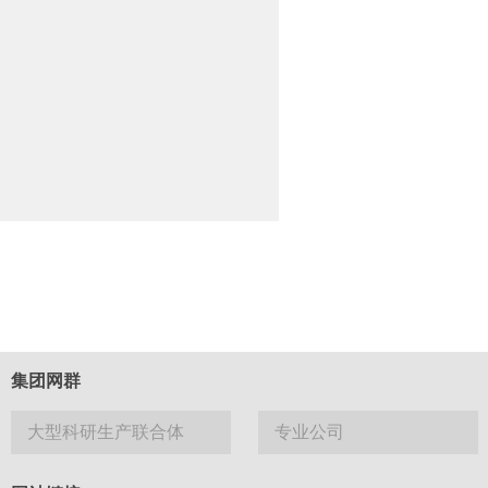
集团网群
大型科研生产联合体
专业公司