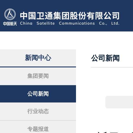
新闻中心
公司新闻
集团要闻
公司新闻
行业动态
专题报道