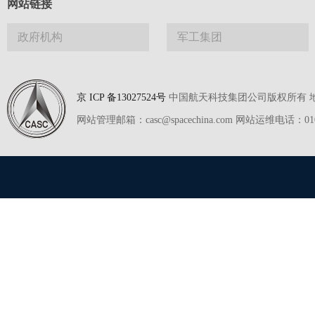
网站链接
政府机构
军工集团
京 ICP 备13027524号
中国航天科技集团公司版权所有 地址
网站管理邮箱：casc@spacechina.com 网站运维电话：01