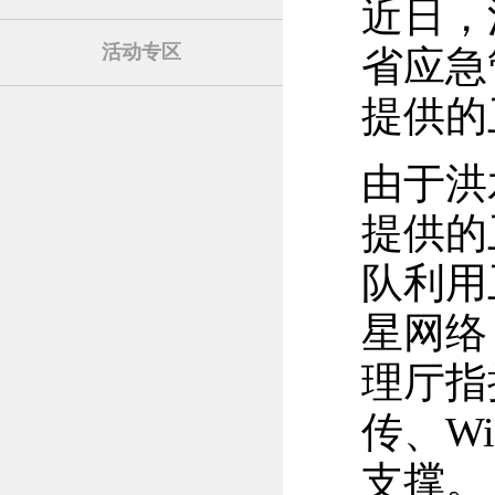
近日，
活动专区
省应急
提供的
由于洪
提供的
队利用
星网络
理厅指
传、W
支撑。