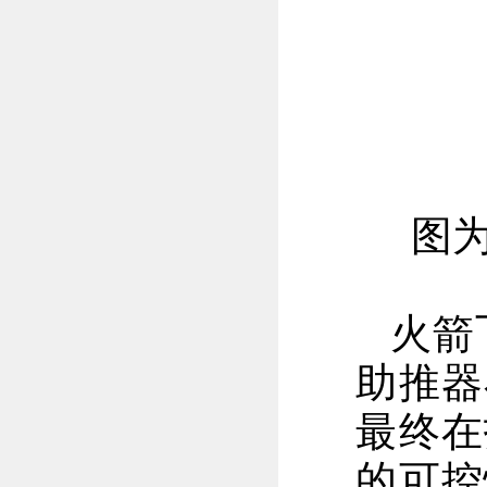
图
火箭
助推器
最终在
的可控