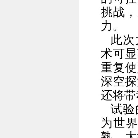
挑战，
力。
此次
术可显
重复使
深空探
还将带
试验
为世
熟，大