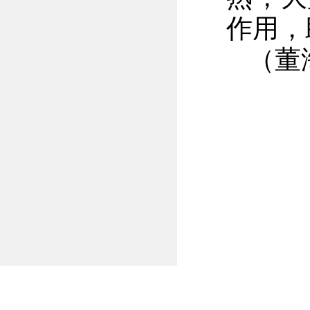
作用，
（董